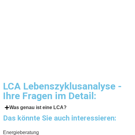
einem dieser Programme oder
benötigen
Sie Unterstützung bei der
Antragstellung?
Dann nehmen Sie hier mit uns Kontakt auf:
KONTAKT
LCA Lebenszyklusanalyse -
Ihre Fragen im Detail:
Was genau ist eine LCA?
Das könnte Sie auch interessieren:
Energieberatung